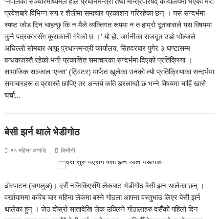
‘नेपालका सञ्चारमाध्यमले हालै प्रधानमन्त्री तथा मन्त्रिपरिषद् कार्यालयमा भएको मेरो
प्रवेशबारे विभिन्न रूप र शैलीमा समाचार प्रकाशन गरिरहेका छन् । यस सन्दर्भमा
स्पष्ट जोड दिन चाहन्छु कि न मैले व्यक्तिगत रूपमा न त हाम्रो दूतावासले यस विषयमा
कुनै पत्रकारसँग कुराकानी गरेको छ ।’ यो हो, जर्मनीका राजदूत उडो भोल्जले
अघिल्लो सोमबार आफू प्रधानमन्त्री कार्यालय, सिंहदरबार पुगेर ३ घण्टासम्म
बन्धकजस्तै रहेको भनी प्रकाशित समाचारका सन्दर्भमा दिएको प्रतिक्रिया ।
सामाजिक सञ्जाल ‘एक्स’ (ट्विटर) मार्फत खुलेका उनको त्यो प्रतिक्रियाका सन्दर्भमा
समाचारहरू त प्रशस्तै छापिए तर अन्तर्य कति डरलाग्दो छ भन्ने विषयमा चाहिँ खासै
चर्चा…
बेसी झर्न थाले भेडीगोठ
११ महिना अगाडि
बिसौनी
ढोरपाटन (बागलुङ)। दसैँ नजिकिएसँगै लेकबाट भेडीगोठ बेसी झन थालेका छन् ।
वर्खायाममा करिब चार महिना लेकमा बस्ने गोठला आफ्ना वस्तुभाउ लिएर बेसी झर्न
थालेका हुन् । जेठ दोस्रो सातादेखि लेक उक्लिने गोठालाहरु दसैँको पहिलो दिन