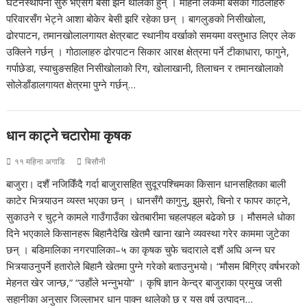
घटनस्थापना सुरु भएसँगै बेसी झर्न थालेका हुन् । महिनौँ लेकमा बसेका गोठलाहरु
परिवारसँग भेट्ने आशा बोकेर बेसी झरि रहेका छन् । बागलुङको निसीखोला,
ढोरपाटन, तमानखोलालगायत क्षेत्रबाट स्थानीय वर्खाको समयमा वस्तुभाउ लिएर लेक
उक्लिने गर्छन् । गोठालाहरु ढोरपाटन सिकार आरक्ष क्षेत्रमा पर्ने टीकाधारा, फागुने,
गर्पाछेडा, स्याचुङसहित निसीखोलाको रिग, खोलाखानी, तिलाचन र तमानखोलाको
सोलेडाँडालगायत क्षेत्रमा पुग्ने गर्छन्…
धान काट्ने चटारोमा कृषक
११ महिना अगाडि
बिसौनी
बाजुरा। दशैं नजिकिँदै गर्दा बाजुरासहित सुदूरपश्चिमका किसान धानसहितका बाली
काटेर भित्र्याउन व्यस्त भएका छन् । धानसँगै कागुनु, झुमरो, चिनो र फापर काट्ने,
सुकाउने र चुट्ने कामले गाउँगाउँका खेतबारीमा चहलपहल बढेको छ । मौसमले धोका
दिने भएकाले किसानहरू बिहानैदेखि खेतमै खाना खाने व्यवस्था गरेर काममा जुटेका
छन् । बडिमालिका नगरपालिका–५ का कृषक चुफे चदाराले दशैं अघि अन्न घर
भित्र्याउनुपर्ने हतारोले बिहानै खेतमा पुग्ने गरेको बताउनुभयो। “मौसम बिग्रिए वर्षभरको
मेहनत खेर जान्छ,” “उहाँले भन्नुभयो” । कृषि ज्ञान केन्द्र बाजुराका प्रमुख जसी
सहानीका अनुसार जिल्लाभर धान पाक्न थालेको छ र यस वर्ष उत्पादन…