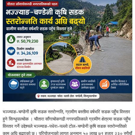
भञ्ज्याङ–चण्डेनी कृषि सडक स्तरोन्नति, ग्रामीण बस्तीमा वर्षभरि सडक पहुँच विस्तार
हुने सिन्धुपाल्चोक । चौतारा साँगाचोकगढी नगरपालिकाले ग्रामीण क्षेत्रमा सडक पहुँच
विस्तार गर्ने उद्देश्यले भञ्ज्याङ–पधेरा–पल्लो टोल–चण्डेनी कृषि सडक स्तरोन्नतिको
काम अघि बढाएको छ। परियोजनाको लागत अनुमान ५० लाख ७९ हजार २३० रुपैयाँ