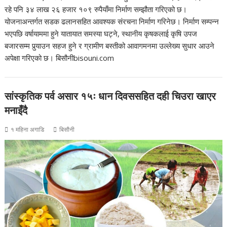
रहे पनि ३४ लाख २६ हजार १०९ रुपैयाँमा निर्माण सम्झौता गरिएको छ।
योजनाअन्तर्गत सडक ढलानसहित आवश्यक संरचना निर्माण गरिनेछ। निर्माण सम्पन्न
भएपछि वर्षायाममा हुने यातायात समस्या घट्ने, स्थानीय कृषकलाई कृषि उपज
बजारसम्म पुर्‍याउन सहज हुने र ग्रामीण बस्तीको आवागमनमा उल्लेख्य सुधार आउने
अपेक्षा गरिएको छ। बिसौनीbisouni.com
सांस्कृतिक पर्व असार १५ः धान दिवससहित दही चिउरा खाएर
मनाइँदै
१ महिना अगाडि
बिसौनी