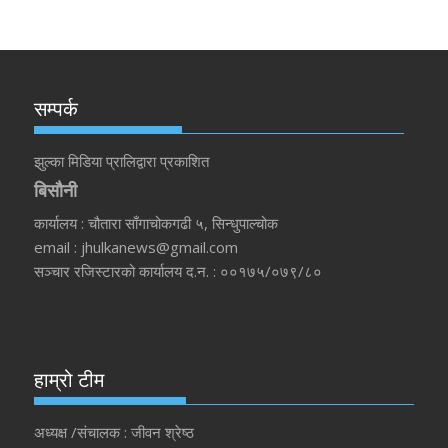
सम्पर्क
झुल्का मिडिया प्रालिद्वारा प्रकाशित
बिसौनी
कार्यालय : चौतारा साँगाचोकगढी ५, सिन्धुपाल्चोक
email : jhulkanews@gmail.com
सञ्चार रजिस्टारको कार्यालय द.न. : ००१७५/०७९/८०
हाम्रो टीम
अध्यक्ष /संचालक : जीवन श्रेष्ठ