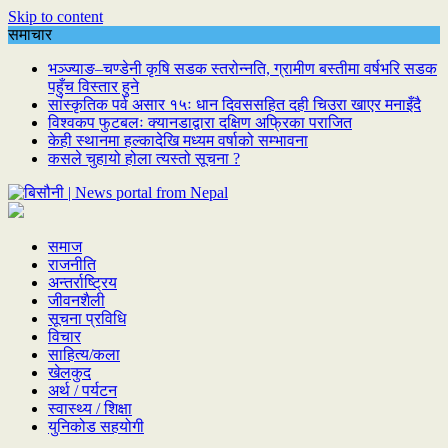
Skip to content
समाचार
भञ्ज्याङ–चण्डेनी कृषि सडक स्तरोन्नति, ग्रामीण बस्तीमा वर्षभरि सडक
पहुँच विस्तार हुने
सांस्कृतिक पर्व असार १५ः धान दिवससहित दही चिउरा खाएर मनाइँदै
विश्वकप फुटबलः क्यानडाद्वारा दक्षिण अफ्रिका पराजित
केही स्थानमा हल्कादेखि मध्यम वर्षाको सम्भावना
कसले चुहायो होला त्यस्तो सूचना ?
समाज
राजनीति
अन्तर्राष्ट्रिय
जीवनशैली
सूचना प्रविधि
विचार
साहित्य/कला
खेलकुद
अर्थ / पर्यटन
स्वास्थ्य / शिक्षा
युनिकोड सहयोगी