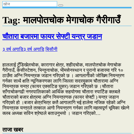
Tag:
मालपोतचोक मेगाचोक गैरीगाउँ
चौतारा बजारमा फायर सेफ्टी यन्त्र जडान
३ वर्ष अगाडि
३ वर्ष अगाडि
बिसौनी
हाललाई टुँडिखेलचोक, कारागार क्षेत्र, शहीदचोक, मालपोतचोक मेगाचोक
गैरीगाउँ, केसीस्टेशन, भिन्तुनाचोक, भीमसेनस्थान र पुरानो बजारमा गरि १०
ठाउँमा अग्नि नियन्त्रक जडान गरिएको छ । आगलागीको जोखिम नियन्त्रण
गर्नका साथै क्षति न्यूनिकरणका लागि जिल्ला सदरमुकाम चौतारामा अग्नि
नियन्त्रक यन्त्र (फायर एक्सटिङ घुसर) जडान गरिएको छ ।चौतारा
साँगाचोकगढी नगरपालिकाको आर्थिक सहयोगमा चौतारा स्पार्टिङ क्लबले
चौताराको बजार क्षेत्रमा अग्नि नियन्त्रणक (फायर सेफ्टी ) यन्त्र जडान
गरिएको हो ।बजार क्षेत्रभित्र कतै आगालागि भई हालेमा नजिक रहेको अग्नि
नियन्त्रक यन्त्रले तत्काल आगो नियन्त्रण गर्नका लागि महत्वपूर्ण भूमिका खेल्ने
क्लब अध्यक्ष सविन श्रेष्ठले बताउनुभयो । जडान गरिएको…
ताजा खबर