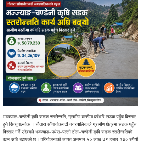
भञ्ज्याङ–चण्डेनी कृषि सडक स्तरोन्नति, ग्रामीण बस्तीमा वर्षभरि सडक पहुँच विस्तार
हुने सिन्धुपाल्चोक । चौतारा साँगाचोकगढी नगरपालिकाले ग्रामीण क्षेत्रमा सडक पहुँच
विस्तार गर्ने उद्देश्यले भञ्ज्याङ–पधेरा–पल्लो टोल–चण्डेनी कृषि सडक स्तरोन्नतिको
काम अघि बढाएको छ। परियोजनाको लागत अनुमान ५० लाख ७९ हजार २३० रुपैयाँ