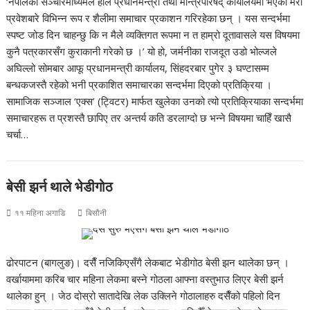
‘नेपालका सञ्चारमाध्यमले हालै प्रधानमन्त्री तथा मन्त्रिपरिषद् कार्यालयमा भएको मेरो
प्रवेशबारे विभिन्न रूप र शैलीमा समाचार प्रकाशन गरिरहेका छन् । यस सन्दर्भमा
स्पष्ट जोड दिन चाहन्छु कि न मैले व्यक्तिगत रूपमा न त हाम्रो दूतावासले यस विषयमा
कुनै पत्रकारसँग कुराकानी गरेको छ ।’ यो हो, जर्मनीका राजदूत उडो भोल्जले
अघिल्लो सोमबार आफू प्रधानमन्त्री कार्यालय, सिंहदरबार पुगेर ३ घण्टासम्म
बन्धकजस्तै रहेको भनी प्रकाशित समाचारका सन्दर्भमा दिएको प्रतिक्रिया ।
सामाजिक सञ्जाल ‘एक्स’ (ट्विटर) मार्फत खुलेका उनको त्यो प्रतिक्रियाका सन्दर्भमा
समाचारहरू त प्रशस्तै छापिए तर अन्तर्य कति डरलाग्दो छ भन्ने विषयमा चाहिँ खासै
चर्चा…
बेसी झर्न थाले भेडीगोठ
११ महिना अगाडि
बिसौनी
ढोरपाटन (बागलुङ)। दसैँ नजिकिएसँगै लेकबाट भेडीगोठ बेसी झन थालेका छन् ।
वर्खायाममा करिब चार महिना लेकमा बस्ने गोठला आफ्ना वस्तुभाउ लिएर बेसी झर्न
थालेका हुन् । जेठ दोस्रो सातादेखि लेक उक्लिने गोठालाहरु दसैँको पहिलो दिन