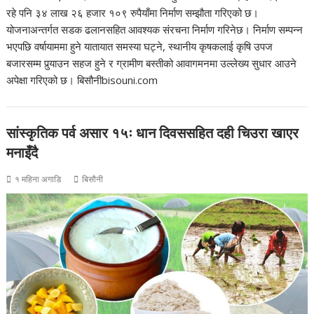
रहे पनि ३४ लाख २६ हजार १०९ रुपैयाँमा निर्माण सम्झौता गरिएको छ।
योजनाअन्तर्गत सडक ढलानसहित आवश्यक संरचना निर्माण गरिनेछ। निर्माण सम्पन्न
भएपछि वर्षायाममा हुने यातायात समस्या घट्ने, स्थानीय कृषकलाई कृषि उपज
बजारसम्म पुर्‍याउन सहज हुने र ग्रामीण बस्तीको आवागमनमा उल्लेख्य सुधार आउने
अपेक्षा गरिएको छ। बिसौनीbisouni.com
सांस्कृतिक पर्व असार १५ः धान दिवससहित दही चिउरा खाएर
मनाइँदै
१ महिना अगाडि
बिसौनी