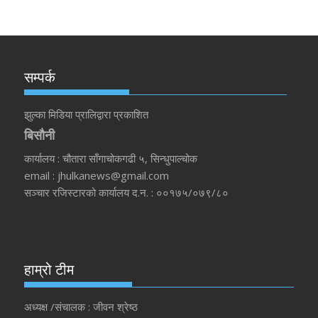
सम्पर्क
झुल्का मिडिया प्रालिद्वारा प्रकाशित
बिसौनी
कार्यालय : चौतारा साँगाचोकगढी ५, सिन्धुपाल्चोक
email : jhulkanews@gmail.com
सञ्चार रजिस्टारको कार्यालय द.न. : ००१७५/०७९/८०
हाम्रो टीम
अध्यक्ष /संचालक : जीवन श्रेष्ठ