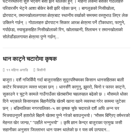
घटनस्थापना सुरु भएसँगै बेसी झर्न थालेका हुन् । महिनौँ लेकमा बसेका गोठलाहरु
परिवारसँग भेट्ने आशा बोकेर बेसी झरि रहेका छन् । बागलुङको निसीखोला,
ढोरपाटन, तमानखोलालगायत क्षेत्रबाट स्थानीय वर्खाको समयमा वस्तुभाउ लिएर लेक
उक्लिने गर्छन् । गोठालाहरु ढोरपाटन सिकार आरक्ष क्षेत्रमा पर्ने टीकाधारा, फागुने,
गर्पाछेडा, स्याचुङसहित निसीखोलाको रिग, खोलाखानी, तिलाचन र तमानखोलाको
सोलेडाँडालगायत क्षेत्रमा पुग्ने गर्छन्…
धान काट्ने चटारोमा कृषक
११ महिना अगाडि
बिसौनी
बाजुरा। दशैं नजिकिँदै गर्दा बाजुरासहित सुदूरपश्चिमका किसान धानसहितका बाली
काटेर भित्र्याउन व्यस्त भएका छन् । धानसँगै कागुनु, झुमरो, चिनो र फापर काट्ने,
सुकाउने र चुट्ने कामले गाउँगाउँका खेतबारीमा चहलपहल बढेको छ । मौसमले धोका
दिने भएकाले किसानहरू बिहानैदेखि खेतमै खाना खाने व्यवस्था गरेर काममा जुटेका
छन् । बडिमालिका नगरपालिका–५ का कृषक चुफे चदाराले दशैं अघि अन्न घर
भित्र्याउनुपर्ने हतारोले बिहानै खेतमा पुग्ने गरेको बताउनुभयो। “मौसम बिग्रिए वर्षभरको
मेहनत खेर जान्छ,” “उहाँले भन्नुभयो” । कृषि ज्ञान केन्द्र बाजुराका प्रमुख जसी
सहानीका अनुसार जिल्लाभर धान पाक्न थालेको छ र यस वर्ष उत्पादन…